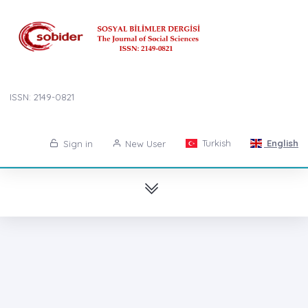
ISSN: 2149-0821
Turkish
English
Sign in
New User