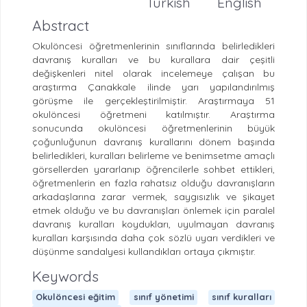
Turkish
English
Abstract
Okulöncesi öğretmenlerinin sınıflarında belirledikleri
davranış kuralları ve bu kurallara dair çeşitli
değişkenleri nitel olarak incelemeye çalışan bu
araştırma Çanakkale ilinde yarı yapılandırılmış
görüşme ile gerçekleştirilmiştir. Araştırmaya 51
okulöncesi öğretmeni katılmıştır. Araştırma
sonucunda okulöncesi öğretmenlerinin büyük
çoğunluğunun davranış kurallarını dönem başında
belirledikleri, kuralları belirleme ve benimsetme amaçlı
görsellerden yararlanıp öğrencilerle sohbet ettikleri,
öğretmenlerin en fazla rahatsız olduğu davranışların
arkadaşlarına zarar vermek, saygısızlık ve şikayet
etmek olduğu ve bu davranışları önlemek için paralel
davranış kuralları koydukları, uyulmayan davranış
kuralları karşısında daha çok sözlü uyarı verdikleri ve
düşünme sandalyesi kullandıkları ortaya çıkmıştır.
Keywords
Okulöncesi eğitim
sınıf yönetimi
sınıf kuralları