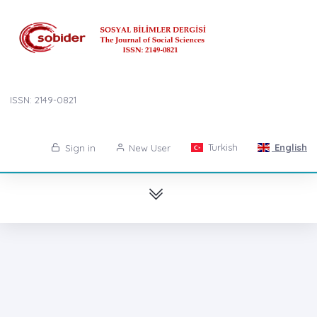
ISSN: 2149-0821
Turkish
English
Sign in
New User