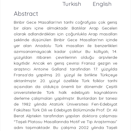
Turkish
English
Abstract
Binbir Gece Masalları’nın tarihi coğrafyası çok geniş
bir alanı içine almaktadır. Batılılar Arap Geceleri
olarak adlandırdıkları için çoğunlukla Arap masalları
şeklinde düşünülen Binbir Gece Masalları’nın içinde
yer alan Anadolu Türk masalları ile benzerlikleri
azımsanamayacak kadar çoktur. Bu külliyatı, 14.
yüzyıldan itibaren çevirilerinin olduğu arşivlerde
kayıtlıdır. Ancak en geniş çevirisi Fransız gezgin ve
araştırıcı Antoine Galland tarafından 17. yüzyılda
Fransa’da yapılmış 20. yüzyıl ile birlikte Türkçeye
aktarılmıştır. 20. yüzyıl özellikle Türk folklor tarihi
açısından da oldukça önemli bir dönemdir. Çeşitli
üniversitelerde Türk halk edebiyatı kaynaklarını
derleme çalışmaları yapılmıştır. Bunlardan bir tanesi
de 1982 yılında Atatürk Üniversitesi Fen-Edebiyat
Fakültesi Türk Dili ve Edebiyatı Bölümünde Prof. Dr. Ali
Berat Alptekin tarafından yapılan doktora çalışması
“Taşeli Platosu Masallarında Motif ve Tip Araştırması”
adını taşımaktadır. Bu çalışma 2002 yılında Taşeli