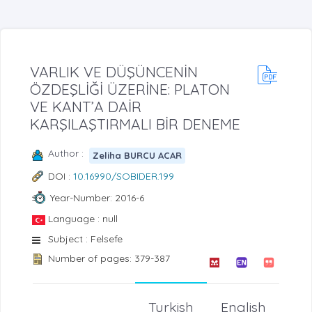
VARLIK VE DÜŞÜNCENİN
ÖZDEŞLİĞİ ÜZERİNE: PLATON
VE KANT’A DAİR
KARŞILAŞTIRMALI BİR DENEME
Author :
Zeliha BURCU ACAR
DOI :
10.16990/SOBIDER.199
Year-Number: 2016-6
Language : null
Subject : Felsefe
Number of pages: 379-387
Turkish
English