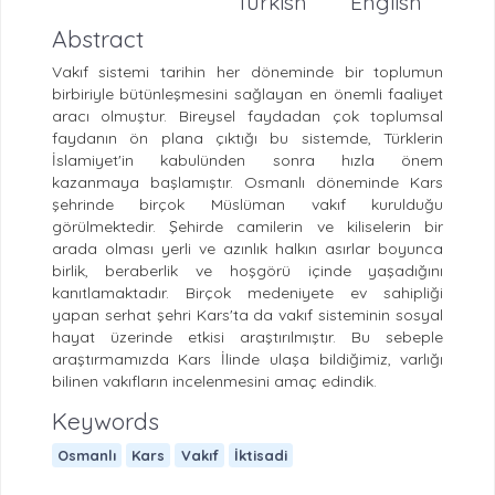
Turkish
English
Abstract
Vakıf sistemi tarihin her döneminde bir toplumun
birbiriyle bütünleşmesini sağlayan en önemli faaliyet
aracı olmuştur. Bireysel faydadan çok toplumsal
faydanın ön plana çıktığı bu sistemde, Türklerin
İslamiyet'in kabulünden sonra hızla önem
kazanmaya başlamıştır. Osmanlı döneminde Kars
şehrinde birçok Müslüman vakıf kurulduğu
görülmektedir. Şehirde camilerin ve kiliselerin bir
arada olması yerli ve azınlık halkın asırlar boyunca
birlik, beraberlik ve hoşgörü içinde yaşadığını
kanıtlamaktadır. Birçok medeniyete ev sahipliği
yapan serhat şehri Kars'ta da vakıf sisteminin sosyal
hayat üzerinde etkisi araştırılmıştır. Bu sebeple
araştırmamızda Kars İlinde ulaşa bildiğimiz, varlığı
bilinen vakıfların incelenmesini amaç edindik.
Keywords
Osmanlı
Kars
Vakıf
İktisadi