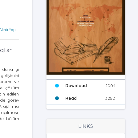
Alıntı Yap
glish
ı daha iyi
gelişimini
 durumu ve
Download
2004
 ve çözüm
cih edilen
Read
3252
erde görev
 Araştırma
 açılması,
inde bölüm
LINKS