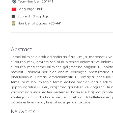
Year-Number: 2017-11
Language : null
Subject : Sosyoloji
Number of pages: 425-441
Abstract
Temel bilimler olarak adlandırılan fizik, kimya, matematik ve 
sürdürebilmek, çevremizde olup bitenleri anlamak ve anlamlandı
sürdürebilmesi temel bilimlerin gelişmesine bağlıdır. Bu nok
mevcut yapıdaki sorunlar analizi edilmiştir. Araştırmada t
önerilerinin bulunması amaçlanmıştır. Bu amaçla, öncelikle 2
temel bilim bölümlerinin tercih edilme oranları analiz edilm
yapan öğretim üyeleri, araştırma görevlileri ve 7 öğrenci ile
kapsamında elde edilen verilerden hareketle başlıca probleml
kontenjanların arttırılması ve Fen-Edebiyat fakültelerinden 
öğretmenliklerinin açılmış olması yer almaktadır.
Keywords