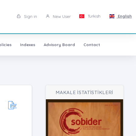
Turkish
English
Sign in
New User
licies
Indexes
Advisory Board
Contact
MAKALE İSTATİSTİKLERİ