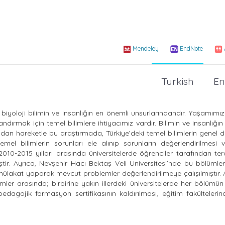
Mendeley
EndNote
Turkish
En
biyoloji bilimin ve insanlığın en önemli unsurlarındandır. Yaşamımız
rmak için temel bilimlere ihtiyacımız vardır. Bilimin ve insanlığın 
tadan hareketle bu araştırmada, Türkiye’deki temel bilimlerin genel
emel bilimlerin sorunları ele alınıp sorunların değerlendirilmesi
010-2015 yılları arasında üniversitelerde öğrenciler tarafından ter
iştir. Ayrıca, Nevşehir Hacı Bektaş Veli Üniversitesi’nde bu bölüml
 mülakat yaparak mevcut problemler değerlendirilmeye çalışılmıştır.
er arasında; birbirine yakın illerdeki üniversitelerde her bölümün
pedagojik formasyon sertifikasının kaldırılması, eğitim fakülteler