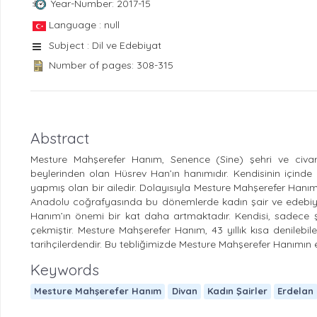
Year-Number: 2017-15
Language : null
Subject : Dil ve Edebiyat
Number of pages: 308-315
Abstract
Mesture Mahşerefer Hanım, Senence (Sine) şehri ve civar
beylerinden olan Hüsrev Han’ın hanımıdır. Kendisinin içind
yapmış olan bir ailedir. Dolayısıyla Mesture Mahşerefer Hanı
Anadolu coğrafyasında bu dönemlerde kadın şair ve edebiya
Hanım’ın önemi bir kat daha artmaktadır. Kendisi, sadece şair
çekmiştir. Mesture Mahşerefer Hanım, 43 yıllık kısa denileb
tarihçilerdendir. Bu tebliğimizde Mesture Mahşerefer Hanımın e
Keywords
Mesture Mahşerefer Hanım
Divan
Kadın Şairler
Erdelan