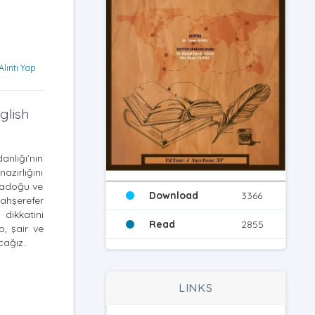
Alıntı Yap
glish
nlığı’nın
zırlığını
rtadoğu ve
Download
3366
ahşerefer
 dikkatini
Read
2855
p, şair ve
cağız.
LINKS