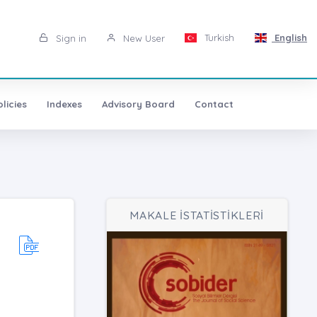
Turkish
English
Sign in
New User
licies
Indexes
Advisory Board
Contact
MAKALE İSTATİSTİKLERİ