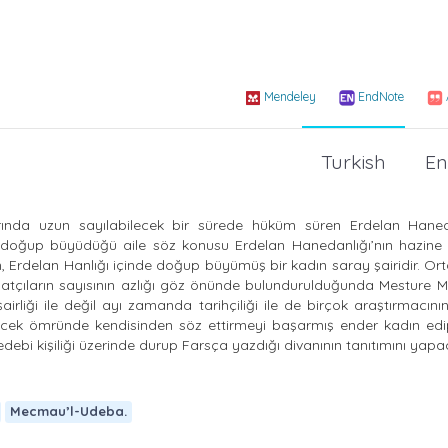
Mendeley
EndNote
Turkish
En
ında uzun sayılabilecek bir sürede hüküm süren Erdelan Haneda
e doğup büyüdüğü aile söz konusu Erdelan Hanedanlığı’nın hazine na
m, Erdelan Hanlığı içinde doğup büyümüş bir kadın saray şairidir. O
tçıların sayısının azlığı göz önünde bulundurulduğunda Mesture M
liği ile değil ayı zamanda tarihçiliği ile de birçok araştırmacının
ilecek ömründe kendisinden söz ettirmeyi başarmış ender kadın edi
debi kişiliği üzerinde durup Farsça yazdığı divanının tanıtımını yapa
Mecmau’l-Udeba.