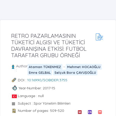
RETRO PAZARLAMASININ
TÜKETİCİ ALGISI VE TÜKETİCİ
DAVRANIŞINA ETKİSİ: FUTBOL
TARAFTAR GRUBU ÖRNEĞİ
Author
-
Ataman TÜKENMEZ
Mehmet HOCAOĞLU
:
Emre GELBAL
Selçuk Bora ÇAVUŞOĞLU
DOI :
10.16990/SOBIDER.3755
Year-Number: 2017-15
Language : null
Subject : Spor Yönetim Bilimleri
Number of pages: 509-520