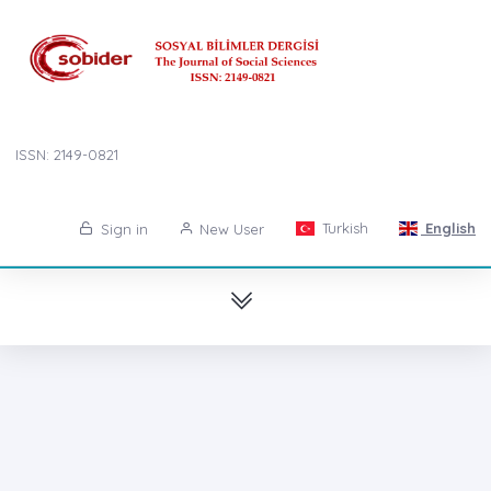
ISSN: 2149-0821
Turkish
English
Sign in
New User