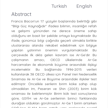
Turkish
English
Abstract
Francis Bacon’un 17. yüzyılın başlarında belirttiği gibi
“Bilgi Güç Kaynağıdır” ifadesi bilimin, insanlığın refah
ve gelişimi yönünden ne derece öneme sahip
olduğunu en basit bir şekilde ortaya koymaktadır. Bu
ifade, günümüz bilgi çağında geçerli olmakla birlikte
uluslararası alanda rekabet edebilmek için bilgiye
yapılan yatırımın önemini vurgulamaktadır. Bu
çerçevede ilk akla gelen kavram ise Ar-Ge’dir. Bu
çalışmanın amacı, OECD ülkelerinde Ar-Ge
harcamaları ile ekonomik büyüme arasındaki ilişkiyi
incelemektir. Bu bağlamda 1996-2015 verileri
kullanılarak 38 OECD ülkesi için Panel Veri Nedensellik
Sınaması ile Ar-Ge ve Büyüme arasındaki ilişkiler test
edilmiştir. Öncelikle serilerin birim köke sahip olup
olmadıkları Im, Peseran ve Shin (2003) birim kök
sınaması ile belirlenmiştir. Birim kök test sonuçlarına
göre, GSYİH ve Ar-Ge serilerinin birinci farklarında
durağan oldukları görülmüştür. Ar-Ge 1 birim artarken
GSYİH’nın 11,484 birim arttığı yani aralarında pozitif