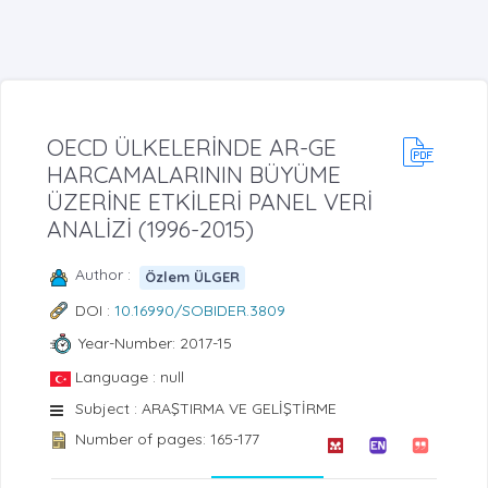
OECD ÜLKELERİNDE AR-GE
HARCAMALARININ BÜYÜME
ÜZERİNE ETKİLERİ PANEL VERİ
ANALİZİ (1996-2015)
Author :
Özlem ÜLGER
DOI :
10.16990/SOBIDER.3809
Year-Number: 2017-15
Language : null
Subject : ARAŞTIRMA VE GELİŞTİRME
Number of pages: 165-177