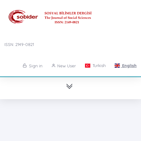
ISSN: 2149-0821
Turkish
English
Sign in
New User