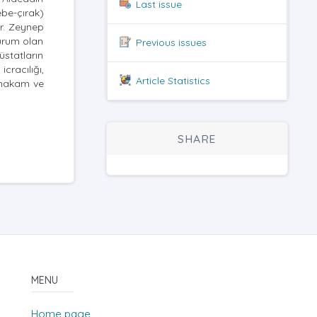
Last issue
be-çırak)
ir. Zeynep
kurum olan
Previous issues
üstatların
cracılığı,
Article Statistics
l makam ve
SHARE
MENU
Home page