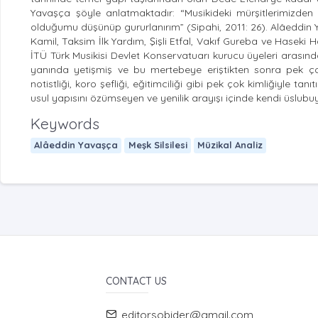
Yavaşça şöyle anlatmaktadır: “Musikideki mürşitlerimizden 
olduğumu düşünüp gururlanırım” (Sipahi, 2011: 26). Alâeddin Ya
Kamil, Taksim İlk Yardım, Şişli Etfal, Vakıf Gureba ve Haseki 
İTÜ Türk Musikisi Devlet Konservatuarı kurucu üyeleri arasında
yanında yetişmiş ve bu mertebeye eriştikten sonra pek çok öğ
notistliği, koro şefliği, eğitimciliği gibi pek çok kimliğiyle t
usul yapısını özümseyen ve yenilik arayışı içinde kendi üslubuyl
Keywords
Alâeddin Yavaşça
Meşk Silsilesi
Müzikal Analiz
CONTACT US
editorsobider@gmail.com