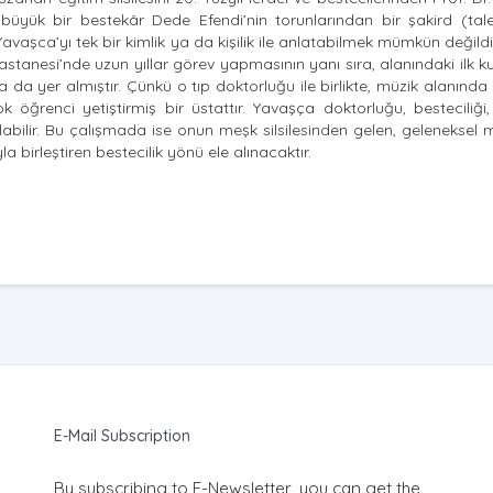
büyük bir bestekâr Dede Efendi’nin torunlarından bir şakird (tale
vaşca’yı tek bir kimlik ya da kişilik ile anlatabilmek mümkün değild
Hastanesi’nde uzun yıllar görev yapmasının yanı sıra, alanındaki ilk 
 da yer almıştır. Çünkü o tıp doktorluğu ile birlikte, müzik alanında 
renci yetiştirmiş bir üstattır. Yavaşça doktorluğu, besteciliği, i
anıtılabilir. Bu çalışmada ise onun meşk silsilesinden gelen, gelenekse
a birleştiren bestecilik yönü ele alınacaktır.
E-Mail Subscription
By subscribing to E-Newsletter, you can get the