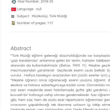
Year-Number: 2018-25
Language : null
Subject : Müzikoloji, Türk Müziği
Number of pages: 1-17
Abstract
“Türk Müziği eğitimi geleneği düşünüldüğünde ise karşılaşıl
‘yazı karalaması’ anlamına gelen bir terim, hattatın talebes
alanında da kullanılabilmiştir (Behar, 1993: 11). Meşkte geç
mecmuasından yararlanılır. Geçilecek eserin usulü bellidir
vurulur….Hafıza tazeleyici araçlardan biri (sözlü eserler için) 
“Meşkte öğrenci önce öğreneceği eserin usulünü öğrenir, d
eksiksiz ve hatasız ezberleyinceye kadar sürer. Osmanlıda mü
saz eseri meşkinde eseri hatırlamada güfte gibi yardımc
kuvvetli bir hafızaya sahip olması gerekmektedir. Saz öğrenmey
gibi, hem saz, hem de sözlü eser repertuarını öğrenmesi gerek
icracısının yapabileceği tek davranış ustasını iyi takip etm
tarihinde temel yapı taşlarından olan Dede Efendi’ye kadar uza