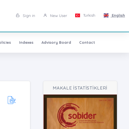
Turkish
English
Sign in
New User
licies
Indexes
Advisory Board
Contact
MAKALE İSTATİSTİKLERİ