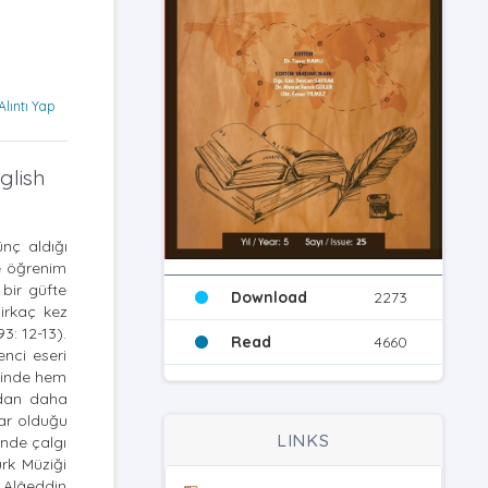
Alıntı Yap
glish
ünç aldığı
ve öğrenim
 bir güfte
Download
2273
irkaç kez
3: 12-13).
Read
4660
nci eseri
elinde hem
ndan daha
lar olduğu
LINKS
inde çalgı
ürk Müziği
. Alâeddin