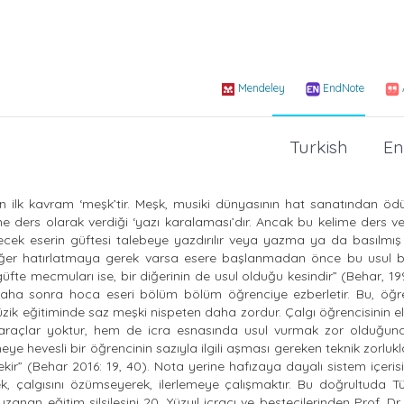
Mendeley
EndNote
Turkish
En
an ilk kavram ‘meşk’tir. Meşk, musiki dünyasının hat sanatından öd
ine ders olarak verdiği ‘yazı karalaması’dır. Ancak bu kelime ders 
ilecek eserin güftesi talebeye yazdırılır veya yazma ya da basılmış
. Eğer hatırlatmaya gerek varsa esere başlanmadan önce bu usul b
güfte mecmuları ise, bir diğerinin de usul olduğu kesindir” (Behar, 199
aha sonra hoca eseri bölüm bölüm öğrenciye ezberletir. Bu, öğre
zik eğitiminde saz meşki nispeten daha zordur. Çalgı öğrencisinin 
ı araçlar yoktur, hem de icra esnasında usul vurmak zor olduğu
e hevesli bir öğrencinin sazıyla ilgili aşması gereken teknik zorluk
ir” (Behar 2016: 19, 40). Nota yerine hafızaya dayalı sistem içeris
ek, çalgısını özümseyerek, ilerlemeye çalışmaktır. Bu doğrultuda T
nan eğitim silsilesini 20. Yüzyıl icracı ve bestecilerinden Prof. Dr