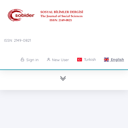
ISSN: 2149-0821
Turkish
English
Sign in
New User