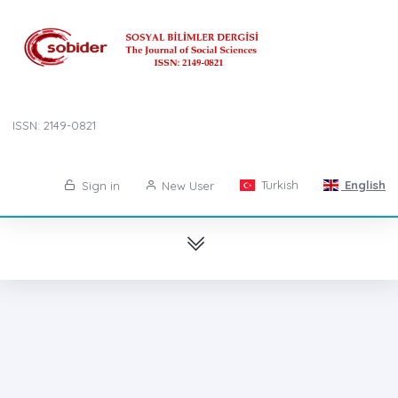
ISSN: 2149-0821
Turkish
English
Sign in
New User