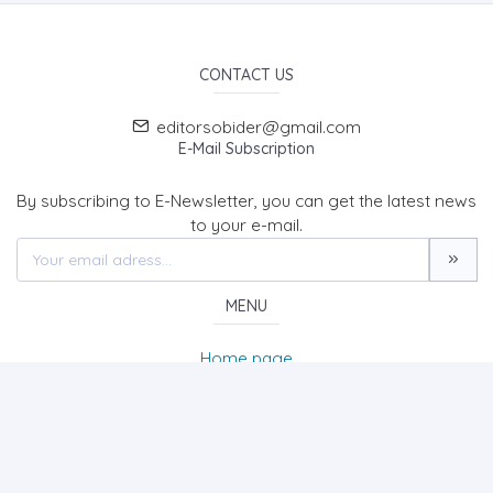
CONTACT US
editorsobider@gmail.com
E-Mail Subscription
By subscribing to E-Newsletter, you can get the latest news
to your e-mail.
MENU
Home page
About Us
News
Contact
The Journal of Social Sciences/Sosyal Bilimler Dergisi