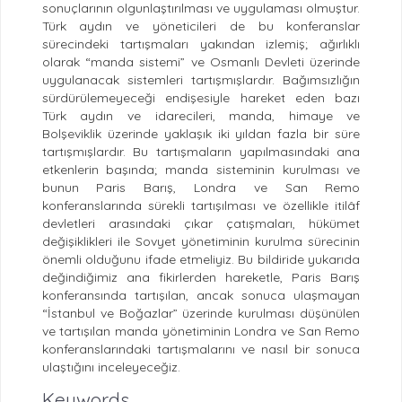
sonuçlarının olgunlaştırılması ve uygulaması olmuştur.
Türk aydın ve yöneticileri de bu konferanslar
sürecindeki tartışmaları yakından izlemiş; ağırlıklı
olarak “manda sistemi” ve Osmanlı Devleti üzerinde
uygulanacak sistemleri tartışmışlardır. Bağımsızlığın
sürdürülemeyeceği endişesiyle hareket eden bazı
Türk aydın ve idarecileri, manda, himaye ve
Bolşeviklik üzerinde yaklaşık iki yıldan fazla bir süre
tartışmışlardır. Bu tartışmaların yapılmasındaki ana
etkenlerin başında; manda sisteminin kurulması ve
bunun Paris Barış, Londra ve San Remo
konferanslarında sürekli tartışılması ve özellikle itilâf
devletleri arasındaki çıkar çatışmaları, hükümet
değişiklikleri ile Sovyet yönetiminin kurulma sürecinin
önemli olduğunu ifade etmeliyiz. Bu bildiride yukarıda
değindiğimiz ana fikirlerden hareketle, Paris Barış
konferansında tartışılan, ancak sonuca ulaşmayan
“İstanbul ve Boğazlar” üzerinde kurulması düşünülen
ve tartışılan manda yönetiminin Londra ve San Remo
konferanslarındaki tartışmalarını ve nasıl bir sonuca
ulaştığını inceleyeceğiz.
Keywords