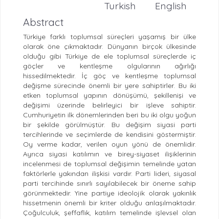
Turkish
English
Abstract
Türkiye farklı toplumsal süreçleri yaşamış bir ülke
olarak öne çıkmaktadır. Dünyanın birçok ülkesinde
olduğu gibi Türkiye de ele toplumsal süreçlerde iç
göçler ve kentleşme olgularının ağırlığı
hissedilmektedir. İç göç ve kentleşme toplumsal
değişme sürecinde önemli bir yere sahiptirler. Bu iki
etken toplumsal yapının dönüşümü, şekillenişi ve
değişimi üzerinde belirleyici bir işleve sahiptir.
Cumhuriyetin ilk dönemlerinden beri bu iki olgu yoğun
bir şekilde görülmüştür. Bu değişim siyasi parti
tercihlerinde ve seçimlerde de kendisini göstermiştir.
Oy verme kadar, verilen oyun yönü de önemlidir.
Ayrıca siyasi katılımın ve birey-siyaset ilişiklerinin
incelenmesi de toplumsal değişimin temelinde yatan
faktörlerle yakından ilişkisi vardır. Parti lideri, siyasal
parti tercihinde sınırlı sayılabilecek bir öneme sahip
görünmektedir. Yine partiye ideolojik olarak yakınlık
hissetmenin önemli bir kriter olduğu anlaşılmaktadır.
Çoğulculuk, şeffaflık, katılım temelinde işlevsel olan