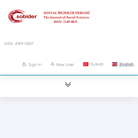
ISSN: 2149-0821
Turkish
English
Sign in
New User