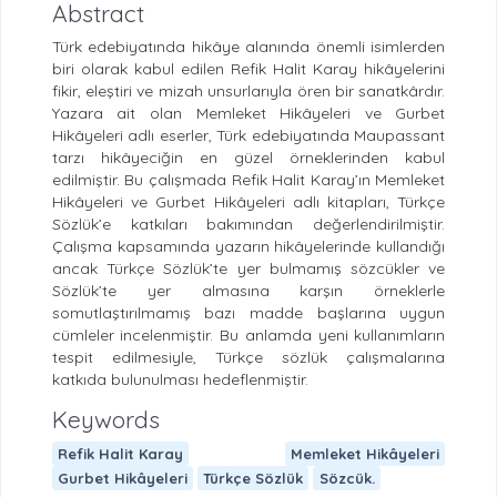
Abstract
Türk edebiyatında hikâye alanında önemli isimlerden
biri olarak kabul edilen Refik Halit Karay hikâyelerini
fikir, eleştiri ve mizah unsurlarıyla ören bir sanatkârdır.
Yazara ait olan Memleket Hikâyeleri ve Gurbet
Hikâyeleri adlı eserler, Türk edebiyatında Maupassant
tarzı hikâyeciğin en güzel örneklerinden kabul
edilmiştir. Bu çalışmada Refik Halit Karay’ın Memleket
Hikâyeleri ve Gurbet Hikâyeleri adlı kitapları, Türkçe
Sözlük’e katkıları bakımından değerlendirilmiştir.
Çalışma kapsamında yazarın hikâyelerinde kullandığı
ancak Türkçe Sözlük’te yer bulmamış sözcükler ve
Sözlük’te yer almasına karşın örneklerle
somutlaştırılmamış bazı madde başlarına uygun
cümleler incelenmiştir. Bu anlamda yeni kullanımların
tespit edilmesiyle, Türkçe sözlük çalışmalarına
katkıda bulunulması hedeflenmiştir.
Keywords
Refik Halit Karay
Memleket Hikâyeleri
Gurbet Hikâyeleri
Türkçe Sözlük
Sözcük.