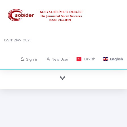
ISSN: 2149-0821
Turkish
English
Sign in
New User