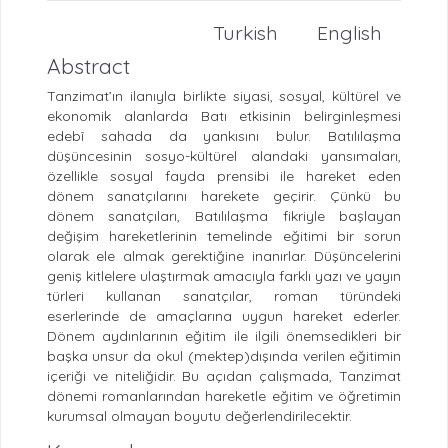
Turkish
English
Abstract
Tanzimat’ın ilanıyla birlikte siyasi, sosyal, kültürel ve
ekonomik alanlarda Batı etkisinin belirginleşmesi
edebî sahada da yankısını bulur. Batılılaşma
düşüncesinin sosyo-kültürel alandaki yansımaları,
özellikle sosyal fayda prensibi ile hareket eden
dönem sanatçılarını harekete geçirir. Çünkü bu
dönem sanatçıları, Batılılaşma fikriyle başlayan
değişim hareketlerinin temelinde eğitimi bir sorun
olarak ele almak gerektiğine inanırlar. Düşüncelerini
geniş kitlelere ulaştırmak amacıyla farklı yazı ve yayın
türleri kullanan sanatçılar, roman türündeki
eserlerinde de amaçlarına uygun hareket ederler.
Dönem aydınlarının eğitim ile ilgili önemsedikleri bir
başka unsur da okul (mektep)dışında verilen eğitimin
içeriği ve niteliğidir. Bu açıdan çalışmada, Tanzimat
dönemi romanlarından hareketle eğitim ve öğretimin
kurumsal olmayan boyutu değerlendirilecektir.