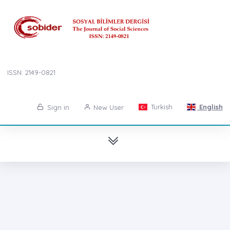
ISSN: 2149-0821
Turkish
English
Sign in
New User