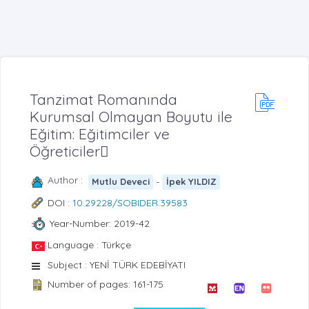
Tanzimat Romanında
Kurumsal Olmayan Boyutu ile
Eğitim: Eğitimciler ve
Öğreticiler
Author :
-
Mutlu Deveci
İpek YILDIZ
DOI :
10.29228/SOBIDER.39583
Year-Number: 2019-42
Language : Türkçe
Subject : YENİ TÜRK EDEBİYATI
Number of pages: 161-175