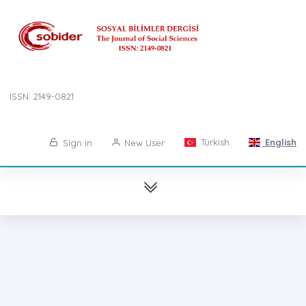
ISSN: 2149-0821
Turkish
English
Sign in
New User