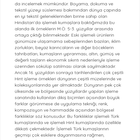
da incelemek mümkündür. Boyama, dokuma ve
tekstil yüzeyi süslemesi bakımından dünya çapında
en iyi tekstil geleneklerinden birine sahip olan
Hindistan’da işlemeli kumaşlara baktığımızda bu
alanda ilk örneklerin M.Ö. 5-3. yüzyıllar arasında
ortaya çıktığı bilinmektedir. Eski işlemeli ürünlerin
günümüze ulaşamama sebeplerinden bazıları, iklim
zorlukları, beyaz karıncaların ve diğer böceklerin
tahribatları, kumaşların yıpranması, altın, gümüş ve
değerli taşların ekonomik sıkıntı nedenleriyle işleme
üzerinden sökülüp satılması olarak sayılmaktadır.
Ancak 16. yüzyıldan sonraya tarihlendirilen çok çeşitli
Hint işleme örnekleri dünyanın çeşitli müzelerinde ve
koleksiyonlarında yer almaktadır. Dünyanın pek çok
ülkesinde ve bölgesinde yüzyıllardır yapılan işleme
sanatında kullanılan dikiş biçimleri açısından büyük
farklar görünmese de uygulama tekniği, renk,
kompozisyon ve hammadde açısından bölgesel
farklılıklar söz konusudur. Bu farklılıklar işlemeli Türk
kumaşlarında ve işlemeli Hint kumaşlarında özellikle
dikkati çekmektedir. İşlemeli Türk kumaşlarının
geçmişi çok eskilere dayanmasına rağmen,