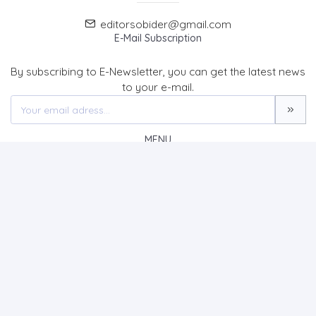
editorsobider@gmail.com
E-Mail Subscription
By subscribing to E-Newsletter, you can get the latest news
to your e-mail.
MENU
Home page
About Us
News
Contact
The Journal of Social Sciences/Sosyal Bilimler Dergisi