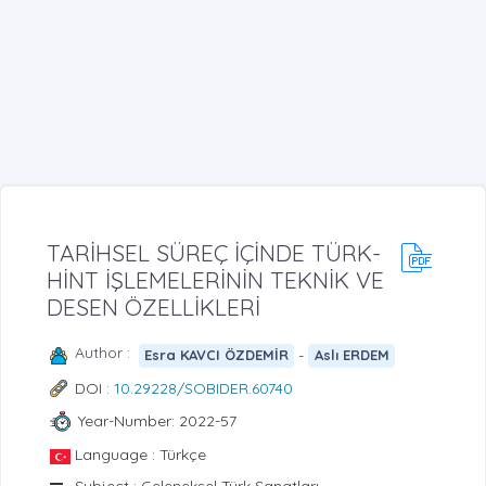
TARİHSEL SÜREÇ İÇİNDE TÜRK-
HİNT İŞLEMELERİNİN TEKNİK VE
DESEN ÖZELLİKLERİ
Author :
-
Esra KAVCI ÖZDEMİR
Aslı ERDEM
DOI :
10.29228/SOBIDER.60740
Year-Number: 2022-57
Language : Türkçe
Subject : Geleneksel Türk Sanatları