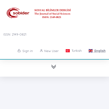
ISSN: 2149-0821
Turkish
English
Sign in
New User