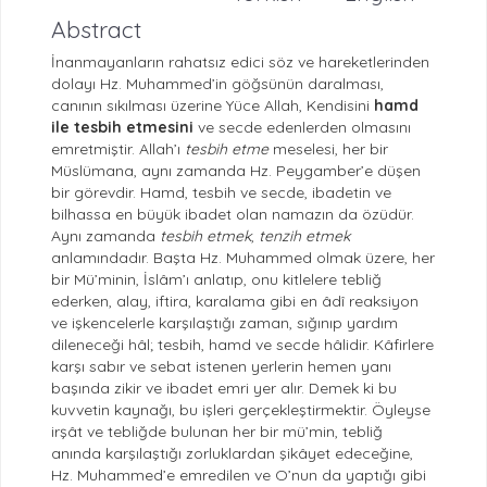
Abstract
İnanmayanların rahatsız edici söz ve hareketlerinden
dolayı Hz. Muhammed’in göğsünün daralması,
canının sıkılması üzerine Yüce Allah, Kendisini
hamd
ile tesbih etmesini
ve secde edenlerden olmasını
emretmiştir. Allah’ı
tesbih etme
meselesi, her bir
Müslümana, aynı zamanda Hz. Peygamber’e düşen
bir görevdir. Hamd, tesbih ve secde, ibadetin ve
bilhassa en büyük ibadet olan namazın da özüdür.
Aynı zamanda
tesbih
etmek
,
tenzih etmek
anlamındadır. Başta Hz. Muhammed olmak üzere, her
bir Mü’minin, İslâm’ı anlatıp, onu kitlelere tebliğ
ederken, alay, iftira, karalama gibi en âdî reaksiyon
ve işkencelerle karşılaştığı zaman, sığınıp yardım
dileneceği hâl; tesbih, hamd ve secde hâlidir. Kâfirlere
karşı sabır ve sebat istenen yerlerin hemen yanı
başında zikir ve ibadet emri yer alır. Demek ki bu
kuvvetin kaynağı, bu işleri gerçekleştirmektir. Öyleyse
irşât ve tebliğde bulunan her bir mü’min, tebliğ
anında karşılaştığı zorluklardan şikâyet edeceğine,
Hz. Muhammed’e emredilen ve O’nun da yaptığı gibi