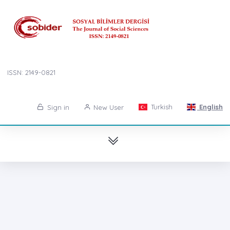
ISSN: 2149-0821
Turkish
English
Sign in
New User