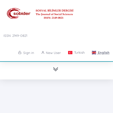
ISSN: 2149-0821
Turkish
English
Sign in
New User