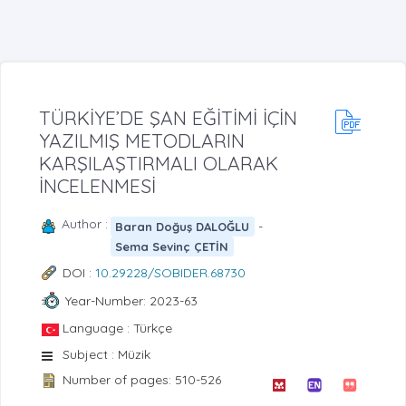
TÜRKİYE’DE ŞAN EĞİTİMİ İÇİN
YAZILMIŞ METODLARIN
KARŞILAŞTIRMALI OLARAK
İNCELENMESİ
Author :
-
Baran Doğuş DALOĞLU
Sema Sevinç ÇETİN
DOI :
10.29228/SOBIDER.68730
Year-Number: 2023-63
Language : Türkçe
Subject : Müzik
Number of pages: 510-526