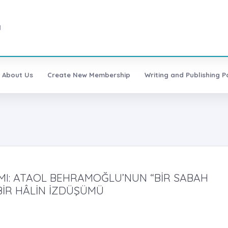
1
About Us
Create New Membership
Writing and Publishing Po
AMI: ATAOL BEHRAMOĞLU’NUN “BİR SABAH
 BİR HÂLİN İZDÜŞÜMÜ