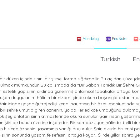
Mendeley
EndNote
Turkish
En
ir düzen içinde sınırlı bir şiirsel forma sığdırabilir. Bu açıdan yüzeyd
i bulmak mümkündür. Bu çalışmada da “Bir Sabah Tanıdık Bir Şehre Gi
irin estetik yapısının ardında gizlenmiş anlamsal tabakalar ortaya k
de oluşan duygulanım hâlinin bir nizam içinde okura başarıyla aktarılmas
 dair içinde yaşadığı trajediyi kendi hayatının bir özeti mahiyetinde 
 bir şehre umutla giren öznenin, yolda ilerledikçe umduğunu bulama
çok şey anlatan şiirin atmosferinde okura sunulur. Şair insan yaşamın
n şiiri de bunun üzerine inşa eder. Bir kompozisyon hâlinde, belli bir
hislerle öznenin yaşamının varlığı duyurulur. Şair, okurla hislerini p
şiirin sonunda yaşam felsefesini ortaya koyar. Şiirde yıllar sonra y