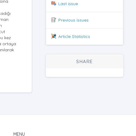
asına
Last issue
şadığı
zaman
Previous issues
n
cut
Article Statistics
bu kez
da ortaya
anılarak
SHARE
MENU