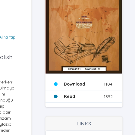
Alıntı Yap
glish
e
rerken”
Download
1104
onulmaya
ını
Read
1892
sunduğu
yıp
a dair
 nizam
LINKS
aylaşıp
eniden