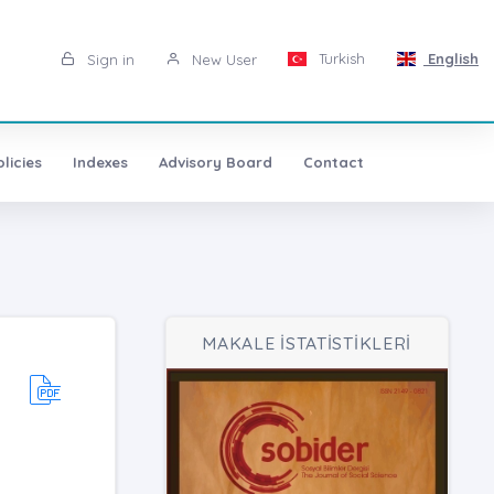
Turkish
English
Sign in
New User
licies
Indexes
Advisory Board
Contact
MAKALE İSTATİSTİKLERİ