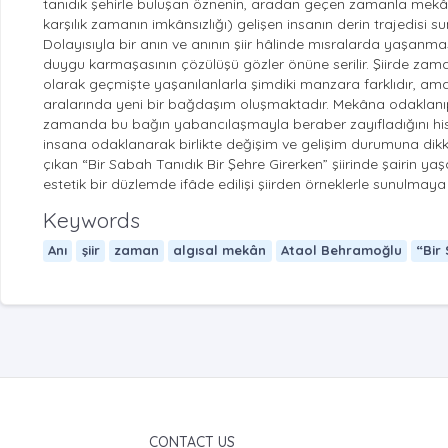
tanıdık şehirle buluşan öznenin, aradan geçen zamanla mekâna
karşılık zamanın imkânsızlığı) gelişen insanın derin trajedisi sunu
Dolayısıyla bir anın ve anının şiir hâlinde mısralarda yaşanma
duygu karmaşasının çözülüşü gözler önüne serilir. Şiirde za
olarak geçmişte yaşanılanlarla şimdiki manzara farklıdır, a
aralarında yeni bir bağdaşım oluşmaktadır. Mekâna odaklanıp 
zamanda bu bağın yabancılaşmayla beraber zayıfladığını hisset
insana odaklanarak birlikte değişim ve gelişim durumuna dikka
çıkan “Bir Sabah Tanıdık Bir Şehre Girerken” şiirinde şairin ya
estetik bir düzlemde ifâde edilişi şiirden örneklerle sunulmaya ç
Keywords
Anı
şiir
zaman
algısal mekân
Ataol Behramoğlu
“Bir
CONTACT US