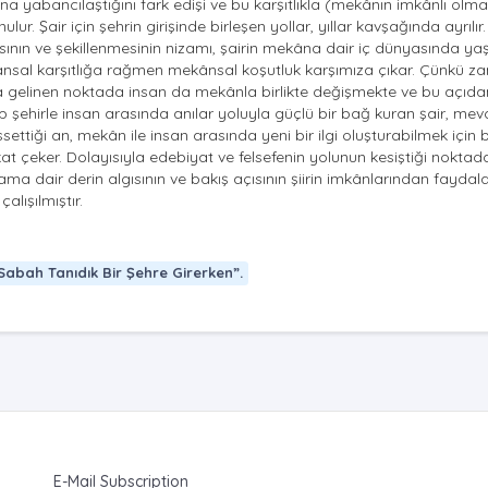
 yabancılaştığını fark edişi ve bu karşıtlıkla (mekânın imkânlı olm
lur. Şair için şehrin girişinde birleşen yollar, yıllar kavşağında ayrılır.
sının ve şekillenmesinin nizamı, şairin mekâna dair iç dünyasında ya
mansal karşıtlığa rağmen mekânsal koşutluk karşımıza çıkar. Çünkü 
ma gelinen noktada insan da mekânla birlikte değişmekte ve bu açıda
şehirle insan arasında anılar yoluyla güçlü bir bağ kuran şair, mev
tiği an, mekân ile insan arasında yeni bir ilgi oluşturabilmek için 
t çeker. Dolayısıyla edebiyat ve felsefenin yolunun kesiştiği nokta
şama dair derin algısının ve bakış açısının şiirin imkânlarından faydal
alışılmıştır.
 Sabah Tanıdık Bir Şehre Girerken”.
E-Mail Subscription