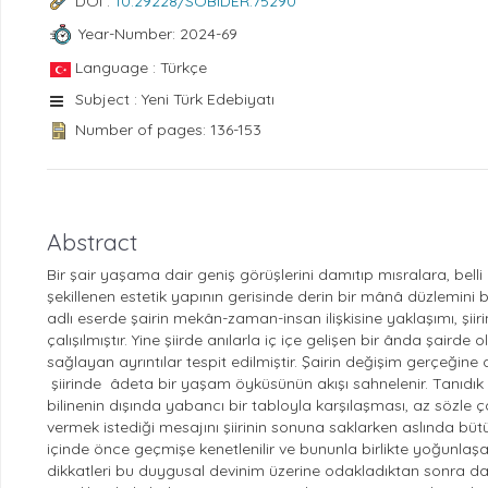
DOI :
10.29228/SOBIDER.75290
Year-Number: 2024-69
Language : Türkçe
Subject : Yeni Türk Edebiyatı
Number of pages: 136-153
Abstract
Bir şair yaşama dair geniş görüşlerini damıtıp mısralara, belli b
şekillenen estetik yapının gerisinde derin bir mânâ düzlemin
adlı eserde şairin mekân-zaman-insan ilişkisine yaklaşımı, şi
çalışılmıştır. Yine şiirde anılarla iç içe gelişen bir ânda şair
sağlayan ayrıntılar tespit edilmiştir. Şairin değişim gerçeğine
şiirinde âdeta bir yaşam öyküsünün akışı sahnelenir. Tanıdık
bilinenin dışında yabancı bir tabloyla karşılaşması, az sözle 
vermek istediği mesajını şiirinin sonuna saklarken aslında bütü
içinde önce geçmişe kenetlenilir ve bununla birlikte yoğunlaşan 
dikkatleri bu duygusal devinim üzerine odakladıktan sonra da 