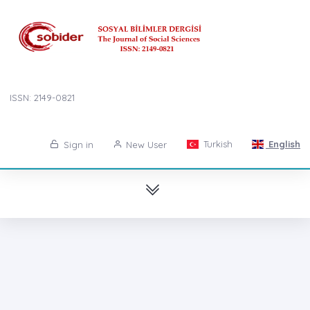
ISSN: 2149-0821
Turkish
English
Sign in
New User