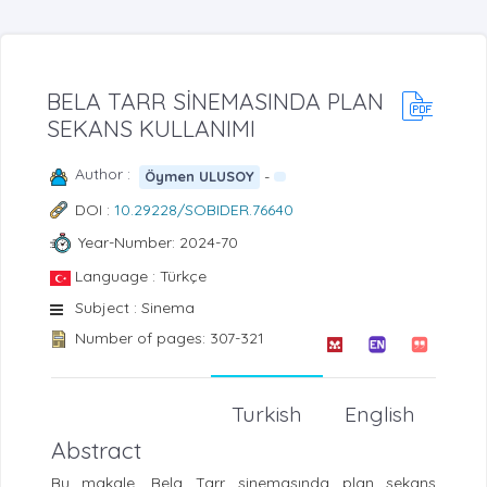
BELA TARR SİNEMASINDA PLAN
SEKANS KULLANIMI
Author :
-
Öymen ULUSOY
DOI :
10.29228/SOBIDER.76640
Year-Number: 2024-70
Language : Türkçe
Subject : Sinema
Number of pages: 307-321
Turkish
English
Abstract
Bu makale, Bela Tarr sinemasında plan sekans