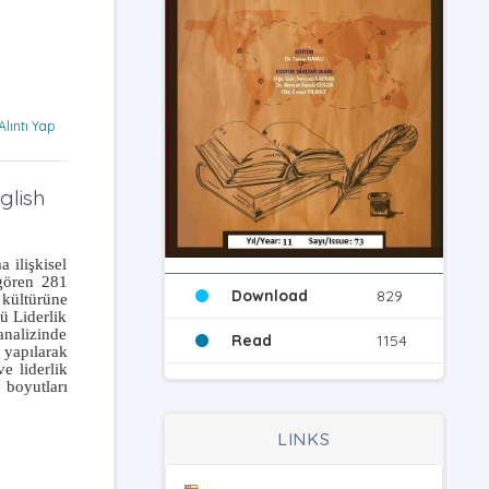
Alıntı Yap
glish
 ilişkisel
gören 281
Download
829
 kültürüne
ü Liderlik
analizinde
Read
1154
 yapılarak
e liderlik
 boyutları
LINKS