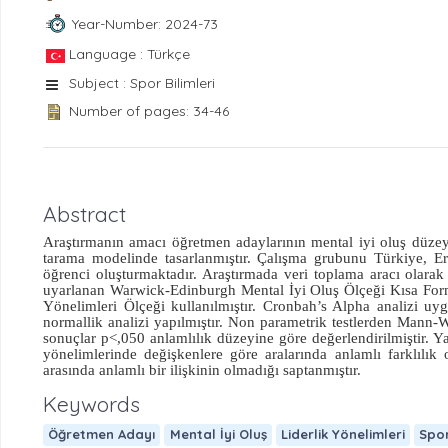
Year-Number: 2024-73
Language : Türkçe
Subject : Spor Bilimleri
Number of pages: 34-46
Abstract
Araştırmanın amacı öğretmen adaylarının mental iyi oluş düzeyleri
tarama modelinde tasarlanmıştır. Çalışma grubunu Türkiye, 
öğrenci oluşturmaktadır. Araştırmada veri toplama aracı olara
uyarlanan Warwick-Edinburgh Mental İyi Oluş Ölçeği Kısa Form
Yönelimleri Ölçeği kullanılmıştır. Cronbah’s Alpha analizi uy
normallik analizi yapılmıştır. Non parametrik testlerden
Mann-Wh
sonuçlar p<,050 anlamlılık düzeyine göre değerlendirilmiştir.
Ya
yönelimlerinde değişkenlere göre aralarında anlamlı farklılık o
arasında anlamlı bir ilişkinin olmadığı saptanmıştır.
Keywords
Öğretmen Adayı
Mental İyi Oluş
Liderlik Yönelimleri
Spor