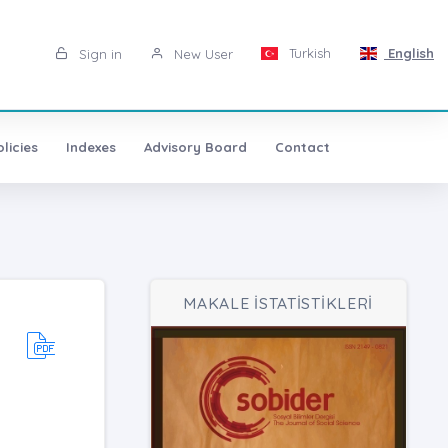
Turkish
English
Sign in
New User
licies
Indexes
Advisory Board
Contact
MAKALE İSTATİSTİKLERİ