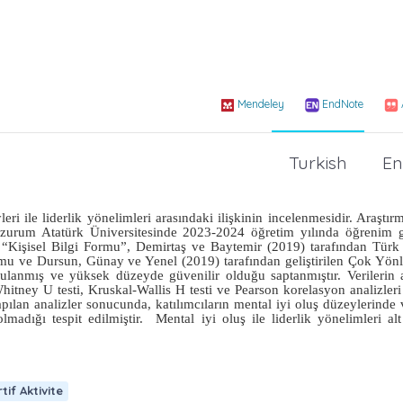
Mendeley
EndNote
Turkish
En
 ile liderlik yönelimleri arasındaki ilişkinin incelenmesidir. Araştırma
Erzurum Atatürk Üniversitesinde 2023-2024 öğretim yılında öğrenim 
k “Kişisel Bilgi Formu”, Demirtaş ve Baytemir (2019) tarafından Türk
u ve Dursun, Günay ve Yenel (2019) tarafından geliştirilen Çok Yönl
gulanmış ve yüksek düzeyde güvenilir olduğu saptanmıştır. Verilerin 
itney U testi, Kruskal-Wallis H testi ve Pearson korelasyon analizleri
pılan analizler sonucunda, katılımcıların mental iyi oluş düzeylerinde v
lmadığı tespit edilmiştir.
Mental iyi oluş ile liderlik yönelimleri alt
tif Aktivite