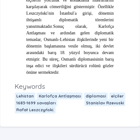
elçilerin yolculuk ve konaklama masraflarını
karşılayarak cömertliğini göstermiştir. Özellikle
Leszczyński'nin İstanbul'a girişi, dönemin
ihtişamlı diplomatik törenlerini
yansıtmaktadır.Sonuç olarak, Karlofça
Antlaşması ve ardından gelen diplomatik
temaslar, Osmanlı-Lehistan ilişkilerinde yeni bir
dönemin başlamasına vesile olmuş, iki devlet
arasındaki barış 18. yüzyıl boyunca devam
etmiştir. Bu süreç, Osmanlı diplomasisinin barış
inşa edici ve ilişkileri sürdürücü rolünü gözler
önüne sermektedir.
Keywords
Lehistan
Karlofça Antlaşması
diplomasi
elçiler
1683-1699 savaşları
Stanislav Rzevuski
Rafał Leszczyński.