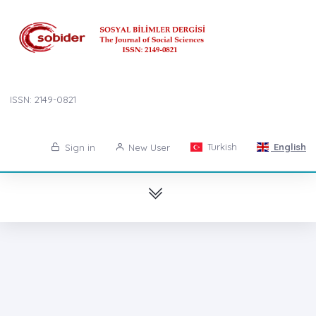
ISSN: 2149-0821
Turkish
English
Sign in
New User