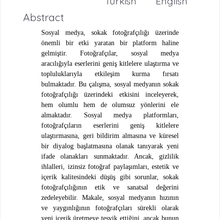
Turkish
English
Abstract
Sosyal medya, sokak fotoğrafçılığı üzerinde
ö
nemli bir etki yaratan bir platform haline
gelmiştir.
Foto
ğrafçılar, sosyal medya
aracılığıyla eserlerini geniş kitlelere ulaştırma ve
topluluklarıyla etkileşim kurma fırsatı
bulmaktadır. Bu çalışma, sosyal medyanın sokak
fotoğrafçılığı üzerindeki etkisini inceleyerek,
hem olumlu hem de olumsuz y
ö
nlerini ele
almaktadır. Sosyal medya platformları,
fotoğrafçıların eserlerini geniş kitlelere
ulaştı
rmas
ına, geri bildirim almasına ve küresel
bir diyalog başlatmasına olanak tanıyarak yeni
ifade olanakları sunmaktadır. Ancak, gizlilik
ihlalleri, izinsiz fotoğraf paylaşımları, estetik ve
içerik kalitesindeki düşüş gibi sorunlar, sokak
fotoğrafçılığının etik ve sanatsal değerini
zedeleyebilir. Makale, sosyal medyanın hızının
ve yaygınlığının fotoğrafçıları sürekli olarak
yeni iç
erik
üretmeye teşvik ettiğini, ancak bunun