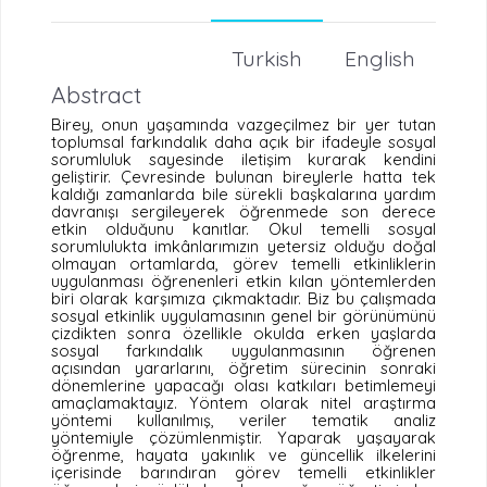
Turkish
English
Abstract
Birey, onun yaşamında vazgeçilmez bir yer tutan
toplumsal farkındalık daha açık bir ifadeyle sosyal
sorumluluk sayesinde iletişim kurarak kendini
geliştirir. Çevresinde bulunan bireylerle hatta tek
kaldığı zamanlarda bile sürekli başkalarına yardım
davranışı sergileyerek öğrenmede son derece
etkin olduğunu kanıtlar.
Okul temelli sosyal
sorumlulukta
imkânlarımızın yetersiz olduğu doğal
olmayan ortamlarda, görev temelli etkinliklerin
uygulanması öğrenenleri etkin kılan yöntemlerden
biri olarak karşımıza çıkmaktadır. Biz bu çalışmada
sosyal etkinlik uygulamasının genel bir görünümünü
çizdikten sonra özellikle okulda erken yaşlarda
sosyal farkındalık
uygulanmasının öğrenen
açısından yararlarını, öğretim sürecinin sonraki
dönemlerine yapacağı olası katkıları betimlemeyi
amaçlamaktayız. Yöntem olarak nitel araştırma
yöntemi kullanılmış, veriler tematik analiz
yöntemiyle çözümlenmiştir. Yaparak yaşayarak
öğrenme, hayata yakınlık ve güncellik ilkelerini
içerisinde barındıran görev temelli etkinlikler