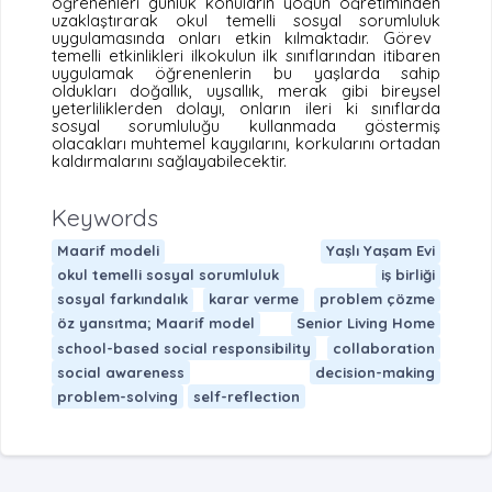
öğrenenleri günlük konuların yoğun öğretiminden
uzaklaştırarak
okul temelli sosyal sorumluluk
uygulamasında onları etkin kılmaktadır. Görev
temelli etkinlikleri ilkokulun ilk sınıflarından itibaren
uygulamak öğrenenlerin bu yaşlarda sahip
oldukları doğallık, uysallık, merak gibi bireysel
yeterliliklerden dolayı, onların ileri ki sınıflarda
sosyal sorumluluğu kullanmada göstermiş
olacakları muhtemel kaygılarını, korkularını ortadan
kaldırmalarını sağlayabilecektir.
Keywords
Maarif modeli
Yaşlı Yaşam Evi
okul temelli sosyal sorumluluk
iş birliği
sosyal farkındalık
karar verme
problem çözme
öz yansıtma; Maarif model
Senior Living Home
school-based social responsibility
collaboration
social awareness
decision-making
problem-solving
self-reflection