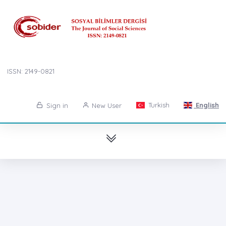
ISSN: 2149-0821
Turkish
English
Sign in
New User