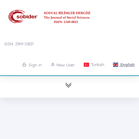
ISSN: 2149-0821
Turkish
English
Sign in
New User