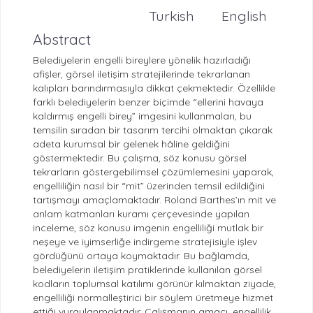
Turkish
English
Abstract
Belediyelerin engelli bireylere yönelik hazırladığı
afişler, görsel iletişim stratejilerinde tekrarlanan
kalıpları barındırmasıyla dikkat çekmektedir. Özellikle
farklı belediyelerin benzer biçimde “ellerini havaya
kaldırmış engelli birey” imgesini kullanmaları, bu
temsilin sıradan bir tasarım tercihi olmaktan çıkarak
adeta kurumsal bir gelenek hâline geldiğini
göstermektedir. Bu çalışma, söz konusu görsel
tekrarların göstergebilimsel çözümlemesini yaparak,
engelliliğin nasıl bir “mit” üzerinden temsil edildiğini
tartışmayı amaçlamaktadır. Roland Barthes’ın mit ve
anlam katmanları kuramı çerçevesinde yapılan
inceleme, söz konusu imgenin engelliliği mutlak bir
neşeye ve iyimserliğe indirgeme stratejisiyle işlev
gördüğünü ortaya koymaktadır. Bu bağlamda,
belediyelerin iletişim pratiklerinde kullanılan görsel
kodların toplumsal katılımı görünür kılmaktan ziyade,
engelliliği normalleştirici bir söylem üretmeye hizmet
ettiği vurgulanmaktadır. Çalışmanın amacı, engellilik