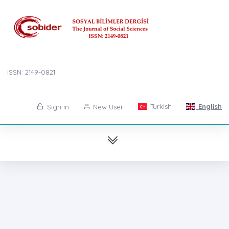
ISSN: 2149-0821
Turkish
English
Sign in
New User