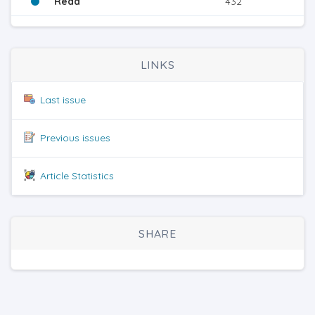
Read
432
LINKS
Last issue
Previous issues
Article Statistics
SHARE