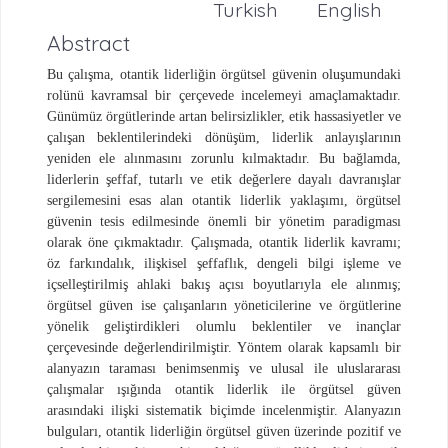
Turkish
English
Abstract
Bu çalışma, otantik liderliğin örgütsel güvenin oluşumundaki
rolünü kavramsal bir çerçevede incelemeyi amaçlamaktadır.
Günümüz örgütlerinde artan belirsizlikler, etik hassasiyetler ve
çalışan beklentilerindeki dönüşüm, liderlik anlayışlarının
yeniden ele alınmasını zorunlu kılmaktadır. Bu bağlamda,
liderlerin şeffaf, tutarlı ve etik değerlere dayalı davranışlar
sergilemesini esas alan otantik liderlik yaklaşımı, örgütsel
güvenin tesis edilmesinde önemli bir yönetim paradigması
olarak öne çıkmaktadır. Çalışmada, otantik liderlik kavramı;
öz farkındalık, ilişkisel şeffaflık, dengeli bilgi işleme ve
içselleştirilmiş ahlaki bakış açısı boyutlarıyla ele alınmış;
örgütsel güven ise çalışanların yöneticilerine ve örgütlerine
yönelik geliştirdikleri olumlu beklentiler ve inançlar
çerçevesinde değerlendirilmiştir. Yöntem olarak kapsamlı bir
alanyazın taraması benimsenmiş ve ulusal ile uluslararası
çalışmalar ışığında otantik liderlik ile örgütsel güven
arasındaki ilişki sistematik biçimde incelenmiştir. Alanyazın
bulguları, otantik liderliğin örgütsel güven üzerinde pozitif ve