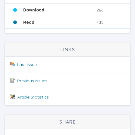
Download
286
Read
435
LINKS
Last issue
Previous issues
Article Statistics
SHARE