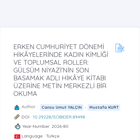
ERKEN CUMHURİYET DÖNEMİ
HİKÂYELERİNDE KADIN KİMLİĞİ
VE TOPLUMSAL ROLLER:
GÜLSÜM NİYAZİ’NİN SON
BASAMAK ADLI HİKÂYE KİTABI
ÜZERİNE METİN MERKEZLİ BİR
OKUMA
Author :
-
Cansu Umut YALÇIN
Mustafa KURT
DOI :
10.29228/SOBIDER.89498
Year-Number: 2026-80
Language : Türkçe