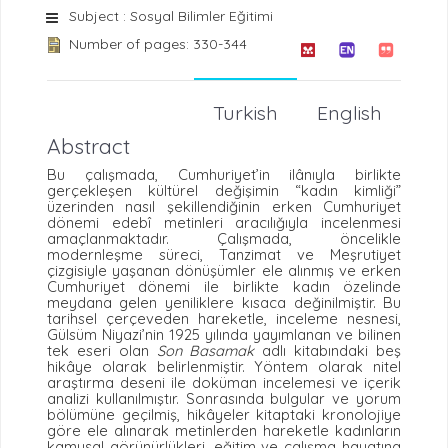
Subject : Sosyal Bilimler Eğitimi
Number of pages: 330-344
Turkish
English
Abstract
Bu çalışmada, Cumhuriyet’in ilânıyla birlikte
gerçekleşen kültürel değişimin “kadın kimliği”
üzerinden nasıl şekillendiğinin erken Cumhuriyet
dönemi edebî metinleri aracılığıyla incelenmesi
amaçlanmaktadır. Çalışmada, öncelikle
modernleşme süreci, Tanzimat ve Meşrutiyet
çizgisiyle yaşanan dönüşümler ele alınmış ve erken
Cumhuriyet dönemi ile birlikte kadın özelinde
meydana gelen yeniliklere kısaca değinilmiştir. Bu
tarihsel çerçeveden hareketle, inceleme nesnesi,
Gülsüm Niyazi’nin 1925 yılında yayımlanan ve bilinen
tek eseri olan
Son Basamak
adlı kitabındaki beş
hikâye olarak belirlenmiştir. Yöntem olarak nitel
araştırma deseni ile doküman incelemesi ve içerik
analizi kullanılmıştır. Sonrasında bulgular ve yorum
bölümüne geçilmiş, hikâyeler kitaptaki kronolojiye
göre ele alınarak
metinlerden hareketle kadınların
kamusal görünürlükleri, eğitim ve çalışma hayatına