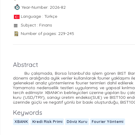
Year-Number: 2026-82
Language : Türkçe
Subject : Finans
Number of pages: 229-245
Abstract
Bu çalışmada, Borsa İstanbul’da işlem gören BIST Ban
dönemi aralığında aylık veriler kullanılarak fourier yaklaşımı 
geleneksel analiz yöntemlerine fourier terimleri dahil edilere
Yamamoto nedensellik testleri uygulanmış ve yapısal kırılm
tercih edilmiştir. XBANK’ın belirleyicileri üzerine yapılan bu ç
kuru (USD/TRY), sanayi üretim endeksi(SUE) ve BIST100 endeks
üzerinde güçlü ve negatif yönlü bir baskı oluşturduğu, BIST100
Keywords
XBANK
Kredi Risk Primi
Döviz Kuru
Fourier Yöntemi