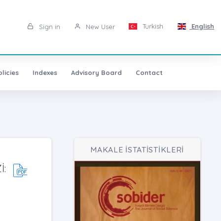
Turkish
English
Sign in
New User
licies
Indexes
Advisory Board
Contact
MAKALE İSTATİSTİKLERİ
İ: