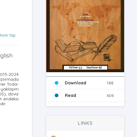
Alıntı Yap
glish
2015-2024
raştırmada
Download
188
rier Toda-
 yaklaşım
DS), döviz
Read
606
NK endeksi
dir.
LINKS