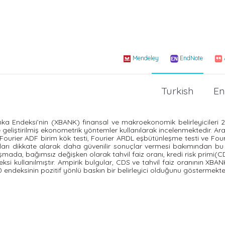
Mendeley
EndNote
Turkish
En
ka Endeksi’nin (XBANK) finansal ve makroekonomik belirleyicileri 
ile geliştirilmiş ekonometrik yöntemler kullanılarak incelenmektedir. A
k Fourier ADF birim kök testi, Fourier ARDL eşbütünleşme testi ve Fou
aları dikkate alarak daha güvenilir sonuçlar vermesi bakımından bu
alışmada, bağımsız değişken olarak tahvil faiz oranı, kredi risk primi(C
i kullanılmıştır. Ampirik bulgular, CDS ve tahvil faiz oranının XBA
 endeksinin pozitif yönlü baskın bir belirleyici olduğunu göstermekte