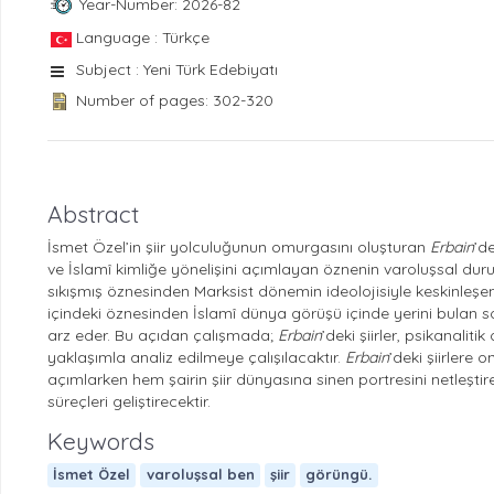
Year-Number: 2026-82
Language : Türkçe
Subject : Yeni Türk Edebiyatı
Number of pages: 302-320
Abstract
İsmet Özel’in şiir yolculuğunun omurgasını oluşturan
Erbain
’d
ve İslamî kimliğe yönelişini açımlayan öznenin varoluşsal dur
sıkışmış öznesinden Marksist dönemin ideolojisiyle keskinleşen 
içindeki öznesinden İslamî dünya görüşü içinde yerini bulan 
arz eder. Bu açıdan çalışmada;
Erbain
’deki şiirler, psikanali
yaklaşımla analiz edilmeye çalışılacaktır.
Erbain
’deki şiirlere
açımlarken hem şairin şiir dünyasına sinen portresini netleşt
süreçleri geliştirecektir.
Keywords
İsmet Özel
varoluşsal ben
şiir
görüngü.