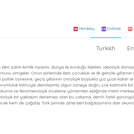
Mendeley
EndNote
Turkish
En
e
ben
; şairin kimlik inşasını, dünya ile kurduğu ilişkileri, ideolojik dönü
umunu simgeler. Onun şiirlerinde
ben
; çocukluk ve ilk gençlik yıllarını
politik öznesine, geçiş yıllarının ontolojik boşlukla yüz yüze kalan a
sorumluluk bilinciyle derinleşmiş olgun özneye doğru çok katmanlı b
tik okuma ve fenomenolojik inceleme yöntemleri eşliğinde metin merkezl
 ontolojik bir yaklaşım denemesi olan bu çalışma,
ben’
in farklı görüngül
irecek hem de çağdaş Türk şiirinde
özne-ben
bağdaşımına dair okum