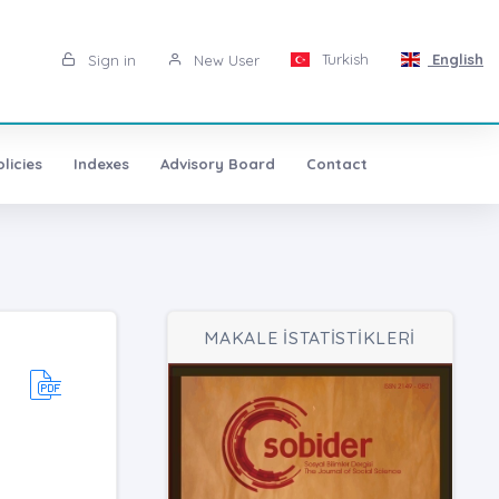
Turkish
English
Sign in
New User
licies
Indexes
Advisory Board
Contact
MAKALE İSTATİSTİKLERİ