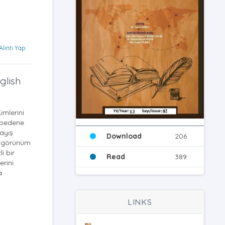
Alıntı Yap
glish
şümlerini
n bedene
rayış
Download
206
ir görünüm
i bir
Read
389
erini
a
LINKS