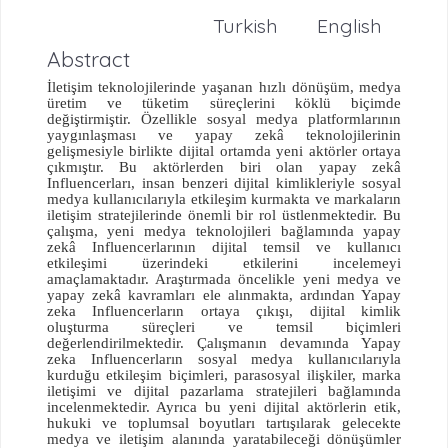
Turkish
English
Abstract
İletişim teknolojilerinde yaşanan hızlı dönüşüm, medya
üretim ve tüketim süreçlerini köklü biçimde
değiştirmiştir. Özellikle sosyal medya platformlarının
yaygınlaşması ve yapay zekâ teknolojilerinin
gelişmesiyle birlikte dijital ortamda yeni aktörler ortaya
çıkmıştır. Bu aktörlerden biri olan yapay zekâ
Influencerları, insan benzeri dijital kimlikleriyle sosyal
medya kullanıcılarıyla etkileşim kurmakta ve markaların
iletişim stratejilerinde önemli bir rol üstlenmektedir.
Bu
çalışma, yeni medya teknolojileri bağlamında yapay
zekâ Influencerlarının dijital temsil ve kullanıcı
etkileşimi üzerindeki etkilerini incelemeyi
amaçlamaktadır. Araştırmada öncelikle yeni medya ve
yapay zekâ kavramları ele alınmakta, ardından Yapay
zeka Influencerların ortaya çıkışı, dijital kimlik
oluşturma süreçleri ve temsil biçimleri
değerlendirilmektedir.
Çalışmanın devamında Yapay
zeka Influencerların sosyal medya kullanıcılarıyla
kurduğu etkileşim biçimleri, parasosyal ilişkiler, marka
iletişimi ve dijital pazarlama stratejileri bağlamında
incelenmektedir. Ayrıca bu yeni dijital aktörlerin etik,
hukuki ve toplumsal boyutları tartışılarak gelecekte
medya ve iletişim alanında yaratabileceği dönüşümler