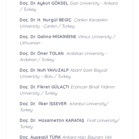
Doç. Dr. Aykut GÖKSEL
Gazi University - Ankara
/ Turkey
Doç. Dr. H. Nurgül BEGİÇ
Çankırı Karatekin
University - Çankırı / Turkey
Doç. Dr. Galina MİSKİNİENE
Vilnius University /
Lithuanian
Doç. Dr. Öner TOLAN
Ardahan University -
Ardahan / Turkey
Doç. Dr.
Nuh YAVUZALP
Abant İzzet Baysal
University – Bolu / Turkey
Doç. Dr. Fikret GÜLAÇTI
Erzincan Binali Yıldırım
University / Turkey
Doç. Dr. İlker İŞSEVER
İstanbul University/
Turkey
Doç. Dr. Hüsamettin KARATAŞ
Fırat University/
Turkey
Doç. Ayşegül TÜRK
Ankara Hacı Bayram Veli