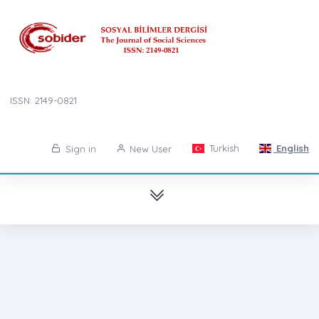
ISSN: 2149-0821
Turkish
English
Sign in
New User